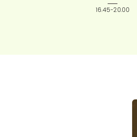
16.45-20.00
V
e
r