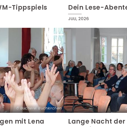
WM-Tippspiels
Dein Lese-Aben
JULI, 2026
Bücherei Buchkirchen
gen mit Lena
Lange Nacht der 