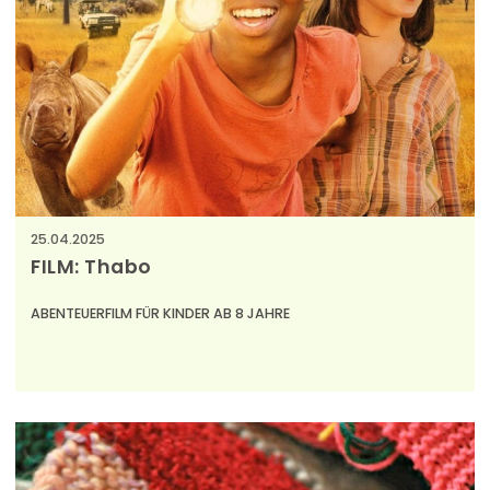
t
u
n
g
e
n
25.04.2025
FILM: Thabo
ABENTEUERFILM FÜR KINDER AB 8 JAHRE
Afrika, Kinder- und Jugendliteratur, Nashörner,
Nationalpark, Safari, Wildtier.
Produktionsland: