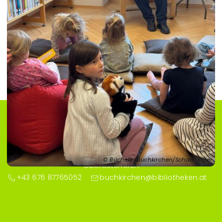
Bücherei Buchkirchen
Pfarrhofgasse 2
4611 Buchkirchen
Bücherei Buchkirchen/Schachinger
Oberösterreich
+43 676 87765052
buchkirchen@bibliotheken.at