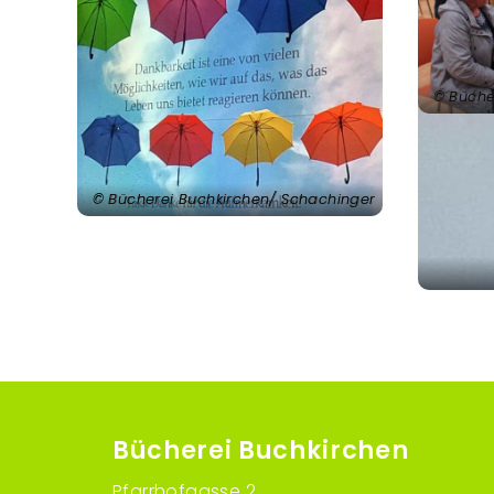
Büche
Bücherei Buchkirchen/ Schachinger
Bücherei Buchkirchen
Pfarrhofgasse 2