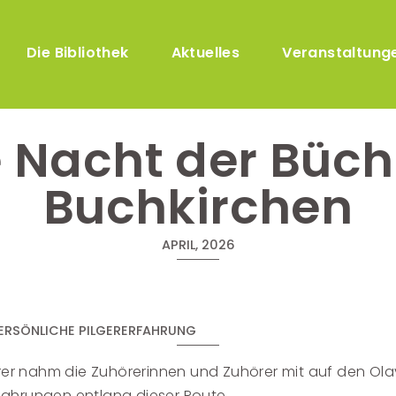
Direkt zum Inhalt
Hauptnavigation
Die Bibliothek
Aktuelles
Veranstaltung
 Nacht der Büche
Buchkirchen
APRIL, 2026
ERSÖNLICHE PILGERERFAHRUNG
serer nahm die Zuhörerinnen und Zuhörer mit auf den 
Erfahrungen entlang dieser Route.